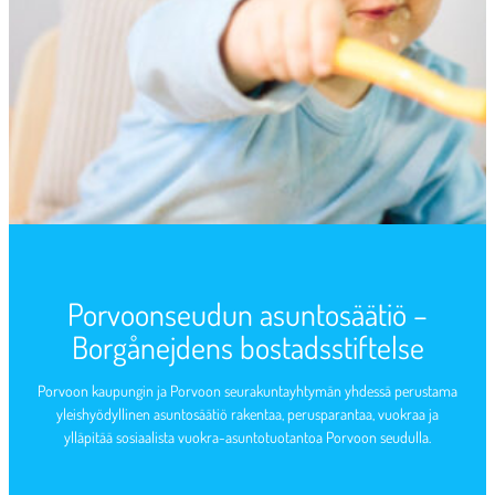
Porvoonseudun asuntosäätiö –
Borgånejdens bostadsstiftelse
Porvoon kaupungin ja Porvoon seurakuntayhtymän yhdessä perustama
yleishyödyllinen asuntosäätiö rakentaa, perusparantaa, vuokraa ja
ylläpitää sosiaalista vuokra-asuntotuotantoa Porvoon seudulla.