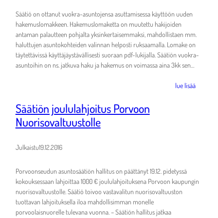
Säätiö on ottanut vuokra-asuntojensa asuttamisessa käyttöön uuden
hakemuslomakkeen. Hakemuslomaketta on muutettu hakijoiden
antaman palautteen pohjalta yksinkertaisemmaksi, mahdollistaen mm.
haluttujen asuntokohteiden valinnan helposti ruksaamalla. Lomake on
täytettävissä käyttäjäystävällisesti suoraan pdf-lukijalla. Säätiön vuokra-
asuntoihin on ns. jatkuva haku ja hakemus on voimassa aina 3kk sen…
lue lisää
Säätiön joululahjoitus Porvoon
Nuorisovaltuustolle
Julkaistu
19.12.2016
Porvoonseudun asuntosäätiön hallitus on päättänyt 19.12. pidetyssä
kokouksessaan lahjoittaa 1000 € joululahjoituksena Porvoon kaupungin
nuorisovaltuustolle. Säätiö toivoo vastavalitun nuorisovaltuuston
tuottavan lahjoituksella iloa mahdollisimman monelle
porvoolaisnuorelle tulevana vuonna. – Säätiön hallitus jatkaa