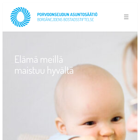
Siirry
sisältöön
Elämä meillä
maistuu hyvältä