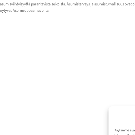
 asumisviihtyisyyttä parantavista seikoista. Asumisterveys ja asumisturvallisuus ovat o
öytyvät Asumisoppaan sivuilta.
Käytämme eväst