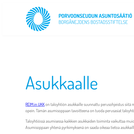
Siirry
sisältöön
Asukkaalle
REIM:in UKK
on taloyhtiön asukkaille suunnattu perusohjeistus siitä
opein. Tämän asumisoppaan tavoitteena on tuoda perusasiat taloyhti
Taloyhtiössä asumisessa kaikkien asukkaiden toiminta vaikuttaa muid
Asumisoppaan yhtenä pyrkimyksenä on saada oikeaa tietoa asukkaille käyt