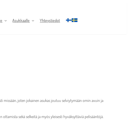
le
Asukkaalle
Yhteystiedot
sti missään, joten jokainen asukas joutuu selviytymään omin avuin ja
tamista sekä selkeitä ja myös yleisesti hyväksyttäviä pelisääntöjä.