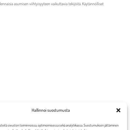
lennaisia asumisen viihtyisyyteen vaikuttavia tekijöitä. Käytännölliset
Hallinnoi suostumusta
eitä sivuston toiminnoissa, optimoimisessa sekä analytiikassa. Suostumuksen jättäminen