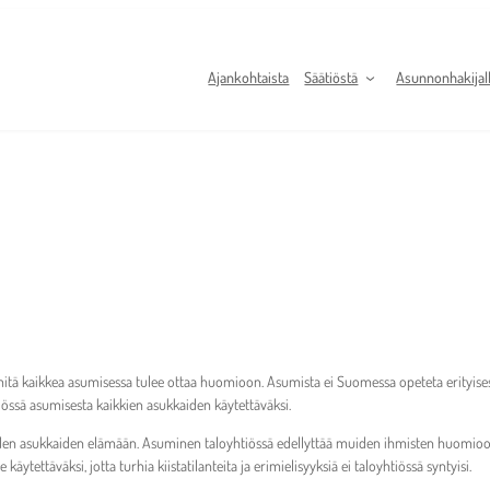
Ajankohtaista
Säätiöstä
Asunnonhakijal
 mitä kaikkea asumisessa tulee ottaa huomioon. Asumista ei Suomessa opeteta erityise
össä asumisesta kaikkien asukkaiden käytettäväksi.
en asukkaiden elämään. Asuminen taloyhtiössä edellyttää muiden ihmisten huomioon ot
ettäväksi, jotta turhia kiistatilanteita ja erimielisyyksiä ei taloyhtiössä syntyisi.