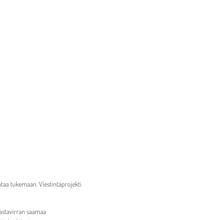
ntaa tukemaan. Viestintäprojekti
Vastavirran saamaa