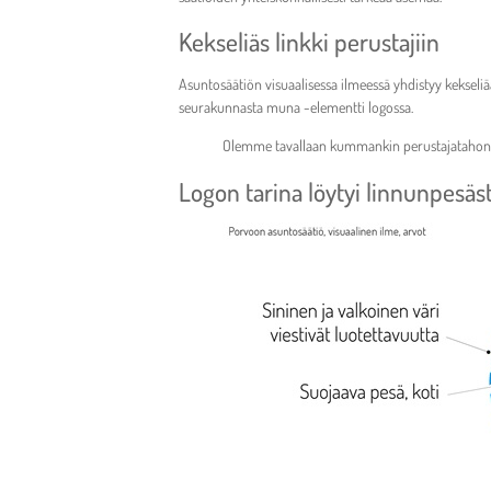
Kekseliäs linkki perustajiin
Asuntosäätiön visuaalisessa ilmeessä yhdistyy kekseli
seurakunnasta muna -elementti logossa.
Olemme tavallaan kummankin perustajatahon ”po
Logon tarina löytyi linnunpesäs