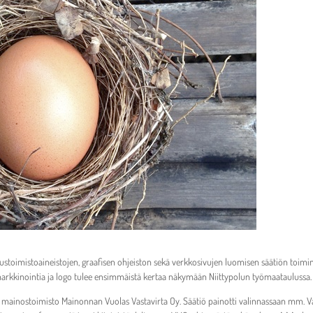
perustoimistoaineistojen, graafisen ohjeiston sekä verkkosivujen luomisen säätiön toimi
arkkinointia ja logo tulee ensimmäistä kertaa näkymään Niittypolun työmaataulussa.
inen mainostoimisto Mainonnan Vuolas Vastavirta Oy. Säätiö painotti valinnassaan mm. 