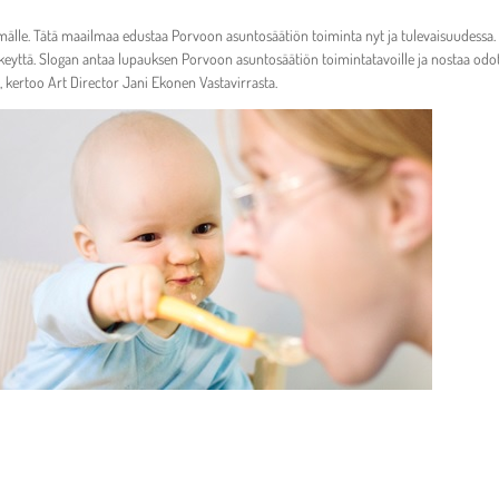
lle. Tätä maailmaa edustaa Porvoon asuntosäätiön toiminta nyt ja tulevaisuudessa. S
eyttä. Slogan antaa lupauksen Porvoon asuntosäätiön toimintatavoille ja nostaa odotu
, kertoo Art Director Jani Ekonen Vastavirrasta.