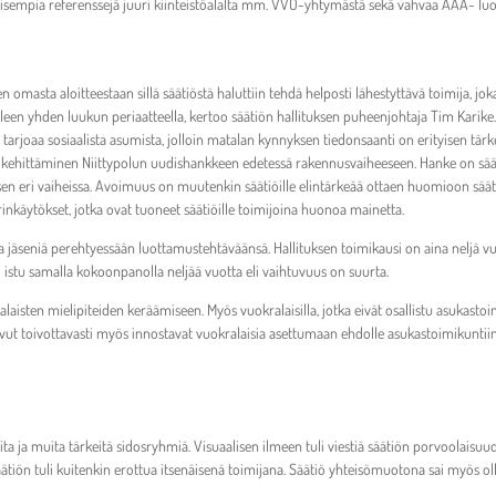
kaisempia referenssejä juuri kiinteistöalalta mm. VVO-yhtymästä sekä vahvaa AAA- luo
en omasta aloitteestaan sillä säätiöstä haluttiin tehdä helposti lähestyttävä toimija, j
milleen yhden luukun periaatteella, kertoo säätiön hallituksen puheenjohtaja Tim Karike
ö tarjoaa sosiaalista asumista, jolloin matalan kynnyksen tiedonsaanti on erityisen tärk
kehittäminen Niittypolun uudishankkeen edetessä rakennusvaiheeseen. Hanke on säätiö
sen eri vaiheissa. Avoimuus on muutenkin säätiöille elintärkeää ottaen huomioon säät
inkäytökset, jotka ovat tuoneet säätiöille toimijoina huonoa mainetta.
a jäseniä perehtyessään luottamustehtäväänsä. Hallituksen toimikausi on aina neljä v
i istu samalla kokoonpanolla neljää vuotta eli vaihtuvuus on suurta.
ralaisten mielipiteiden keräämiseen. Myös vuokralaisilla, jotka eivät osallistu asukast
sivut toivottavasti myös innostavat vuokralaisia asettumaan ehdolle asukastoimikunti
ita ja muita tärkeitä sidosryhmiä. Visuaalisen ilmeen tuli viestiä säätiön porvoolaisu
äätiön tuli kuitenkin erottua itsenäisenä toimijana. Säätiö yhteisömuotona sai myös ol