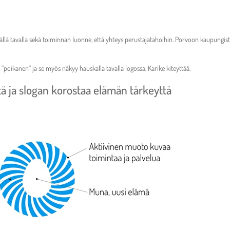
äällä tavalla sekä toiminnan luonne, että yhteys perustajatahoihin. Porvoon kaupungi
ikanen” ja se myös näkyy hauskalla tavalla logossa, Karike kiteyttää.
tä ja slogan korostaa elämän tärkeyttä