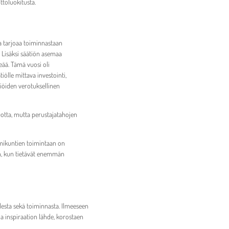
ttoluokitusta.
oka tarjoaa toiminnastaan
. Lisäksi säätiön asemaa
eää. Tämä vuosi oli
lle mittava investointi,
iöiden verotuksellinen
uotta, mutta perustajatahojen
oimikuntien toimintaan on
in, kun tietävät enemmän
udesta sekä toiminnasta. Ilmeeseen
la inspiraation lähde, korostaen