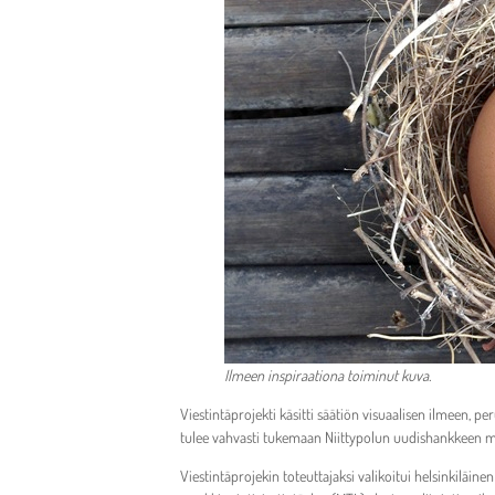
Ilmeen inspiraationa toiminut kuva.
Viestintäprojekti käsitti säätiön visuaalisen ilmeen, 
tulee vahvasti tukemaan Niittypolun uudishankkeen m
Viestintäprojekin toteuttajaksi valikoitui helsinkilä