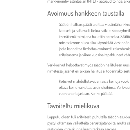
markkinointiviestintäalan (MTL) -laatuauditointia, ai
Avoimuus hankkeen taustalla
Säätiön hallitus päätti aloittaa viestintähankke
kootusti ja kattavasti tietoa kaikille sidosryh
itsenäisenä toimijana haluttiin korostaa. Sääti
mielestämme oikea aika käynnistää viestinnän 
josta kannattaa tiedottaa avoimesti rakentami
erityisasema ja viime vuosina tapahtuneet väär
Verkkosivut helpottavat myös säätiön hallituksen uusi
nimetessä jäsenet eri aikaan hallitus ei todennäköisest
Kotisivut mahdollistavat erilaisia keinoja vuok
oltava keino vaikuttaa asuinoloihinsa. Verkko
vuokranantajastaan, Karike päättää.
Tavoiteltu mielikuva
Lopputuloksen tuli erityisesti puhutella säätiön asukka
pystyi ottamaan vaikutteita perustajatahoilta, mutta s
säätiöiden yhteiskunnallisesti tärkeää asemaa.