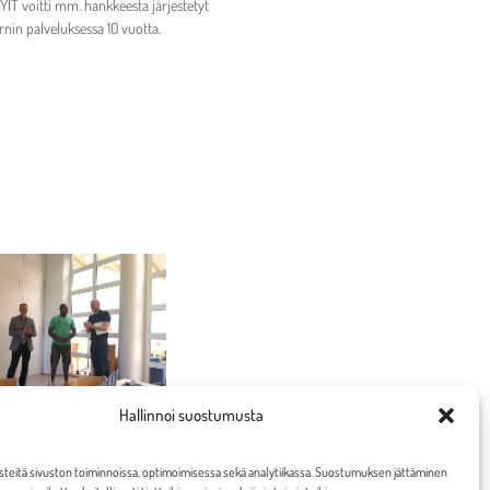
YIT voitti mm. hankkeesta järjestetyt
rnin palveluksessa 10 vuotta.
Hallinnoi suostumusta
eitä sivuston toiminnoissa, optimoimisessa sekä analytiikassa. Suostumuksen jättäminen