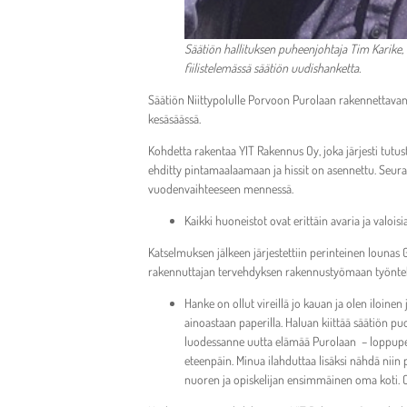
Säätiön hallituksen puheenjohtaja Tim Karike,
fiilistelemässä säätiön uudishanketta.
Säätiön Niittypolulle Porvoon Purolaan rakennettavan 
kesäsäässä.
Kohdetta rakentaa YIT Rakennus Oy, joka järjesti tutus
ehditty pintamaalaamaan ja hissit on asennettu. Seura
vuodenvaihteeseen mennessä.
Kaikki huoneistot ovat erittäin avaria ja valo
Katselmuksen jälkeen järjestettiin perinteinen lounas
rakennuttajan tervehdyksen rakennustyömaan työnteki
Hanke on ollut vireillä jo kauan ja olen iloinen
ainoastaan paperilla. Haluan kiittää säätiön pu
luodessanne uutta elämää Purolaan – loppupeleis
eteenpäin. Minua ilahduttaa lisäksi nähdä nii
nuoren ja opiskelijan ensimmäinen oma koti. O