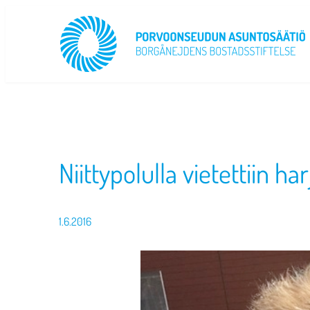
Siirry
sisältöön
Niittypolulla vietettiin ha
1.6.2016