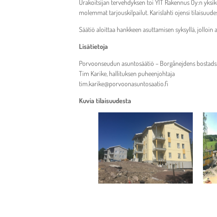
Urakoitsijan tervehdyksen toi YIT Rakennus Oy:n yksikö
molemmat tarjouskilpailut. Karislahti ojensi tilaisuud
Säätiö aloittaa hankkeen asuttamisen syksyllä, jolloin a
Lisätietoja
Porvoonseudun asuntosäätiö – Borgånejdens bostadsst
Tim Karike, hallituksen puheenjohtaja
tim.karike@porvoonasuntosaatio.fi
Kuvia tilaisuudesta