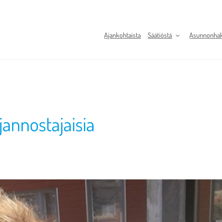
Ajankohtaista
Säätiöstä
Asunnonhaki
rjannostajaisia