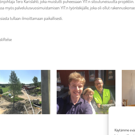
njohtaja Tero Karislahti, joka muistutti puheessaan YIT:n sitoutuneisuutta projektiin. 
essa myös palvelulusvuosimuistamisen YIT:n työntekijälle, joka oli ollut rakennuskonse
siasta tullaan ilmoittamaan paikallisesti.
iftelse
Käytämme eväst