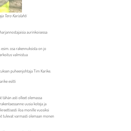
ja Tero Karislahti
harjannostajaisia aurinkoisessa
a esim. osa rakennuksista on jo
arkoitus valmistua
ituksen puheenjohtaja Tim Karike.
rike esitti
at tähän asti olleet olemassa
 rakentaessanne uusia koteja ja
reettisesti iloa monille vuosiksi
nnot tulevat varmasti olemaan monen