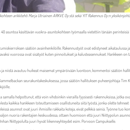
 kohteen arkkitehti Marja Utriainen ARKVE Oy:stä sekä YIT Rakennus Oy:n yksikönjohta
40 asuntoa käsittävän vuokra-asuntokohteen työmaalla vietettiin tänään perinteisiä 
tumiskierroksen säätiön avainhenkilöille. Rakennustyöt ovat edistyneet aikataulussa j
avaksi vuorossa ovat sisätyöt kuten pinnoitukset ja kalusteasennukset. Hankkeen on t
isia ja niistä avautuu huikeat maisemat ympäröivään luontoon, kommentoi säätiön hall
 Gammelbackan seurakuntakeskuksessa, jossa säätiön hallituksen puheenjohtaja Tim Ka
jöille.
 ja samalla helpottunut, että voin vihdoinkin vierailla fyysisesti rakennuksissa, jotka ov
olesta kaikkia hankkeen toteuttamiseen osallistuneita siitä työstä, jonka olette tehneet
sä asunnot ovat juuri ihmisille rakkaita koteja, eivät pelkkiä seiniä. Työnne tuo konk
n paljon nuoria rakentajien keskuudessa, ottaen huomioon että juuri Niittypolun asu
nhan Niittypolulta juuri hyvät liikenneyhteydet esim. Porvoon Campukselle.